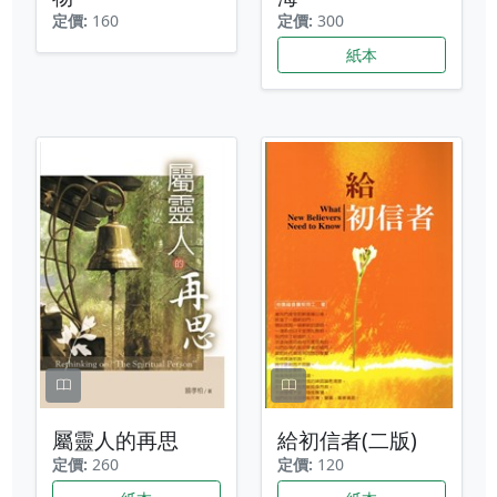
定價:
160
定價:
300
紙本
屬靈人的再思
給初信者(二版)
定價:
260
定價:
120