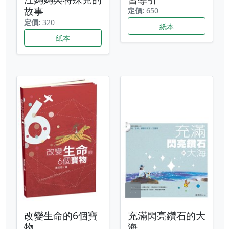
故事
定價:
650
定價:
320
紙本
紙本
改變生命的6個寶
充滿閃亮鑽石的大
物
海