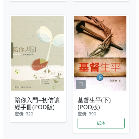
陪你入門--初信讀
基督生平(下)
經手冊(POD版)
(POD版)
定價:
320
定價:
390
紙本