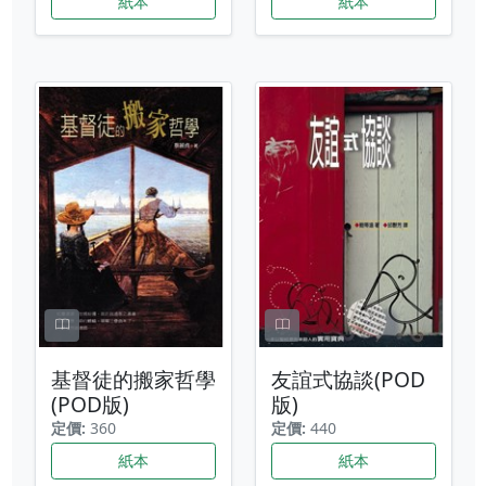
紙本
紙本
基督徒的搬家哲學
友誼式協談(POD
(POD版)
版)
定價:
360
定價:
440
紙本
紙本