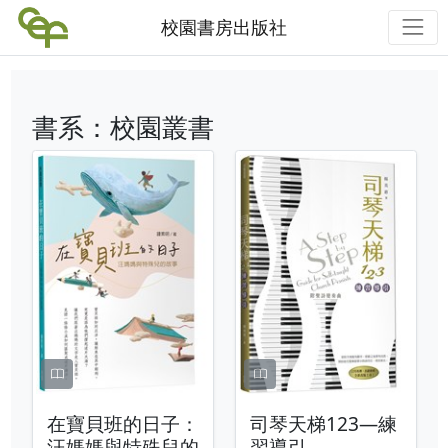
校園書房出版社
書系：校園叢書
在寶貝班的日子：
司琴天梯123—練
汪媽媽與特殊兒的
習導引